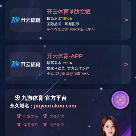
2024年2月挖掘机国内市场销量5837台，同比下降49.2%...
挖掘机据中国工程机械工业协会对挖
掘机主要制造企业统计，2024年2月
销售各类挖掘机12608台，同比下降
2024-03-08
41.2%，其中国内5837台，同比下降
49.2%；出口6771台，同比下降
2024年1月挖掘机国内市场销量5421台，同比增长57.7%...
32%。2024年1-2月，共销售挖掘机
据中国工程机械工业协会对挖掘机主
24984台，同比下降21…......
要制造企业统计，2024年1月销售各
类挖掘机12376台，同比增长
2024-02-19
18.5%，其中国内5421台，同比增长
57.7%；出口6955台，同比下降
2023年12月挖掘机国内市场销量7625台，同比增长24.0%...
0.73%。2024年1月销售电动挖掘机
据中国工程机械工业协会对挖掘机主
12台（6吨级以下1台，18.5至…......
要制造企业统计，2023年12月销售
各类挖掘机16698台，同比下降
2024-01-12
1.01%，其中国内7625台，同比增长
24%；出口9073台，同比下降