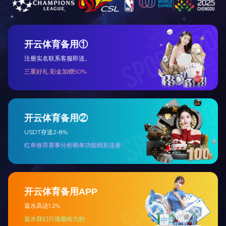
......
机163396台，同比下降26%…......
2023-10-18
2023年9月挖掘机国内市场销量6263台，同比下降40.5%...
据中国工程机械工业协会对挖掘机主
要制造企业统计，2023年9月销售各
类挖掘机14283台，同比下降
2023-10-12
32.6%，其中国内6263台，同比下降
40.5%；出口8020台，同比下降
共75记录
«上一页
1
2
3
4
5
6
24.8%。2023年1-9月，共销售挖掘
机148812台，同比下降25.7%…......
...
10
下一页»
Copyright © 爱游戏首页 All Rights Reserved
苏ICP备19042236号-1
地址：徐
州市经济开发区徐海路199号 电话：0516-68000195
milan米兰体育(中国区)体育官方网站
|
米兰
|
世界杯开户买球（中国）集
团有限公司
|
雷火体育app官网登录入口
|
星空平台
|
9U.COM九游体育
(中国大陆)科技公司
|
leyu乐鱼·官方web站登录入口
|
华体会买球
|