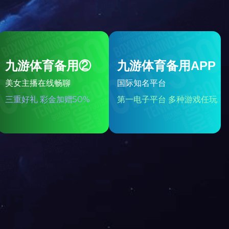
中国内7625台，同比增长24%；出口9073台，同
台，同比下降4.04%。