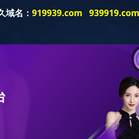
Language
新闻中心
产品展示
加入我们
新闻中心