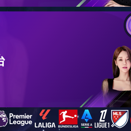
年12月挖掘机国内市场销量7625台，同比增长
来源：爱游戏首页
时间：2024-01-12
浏览次数：
26