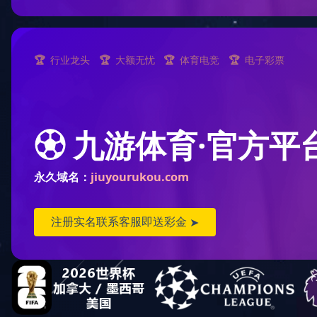
首页
>
新闻中心
>
行业动态
公司新闻
行业动态
2023