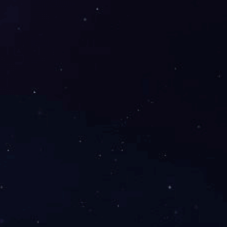
返回列表
人力资源
爱游戏首页
人才理念
联系方式
招聘信息