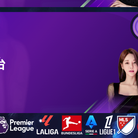
动臂
斗杆
挖掘机系列铲斗