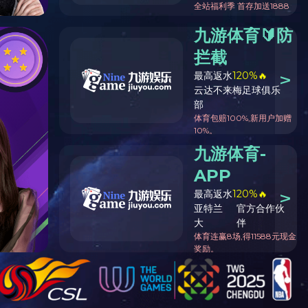
铲斗
车厢