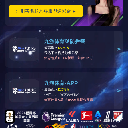
0.3方开沟专用斗
30T上车架
85T自卸车车厢
0.3方标准斗