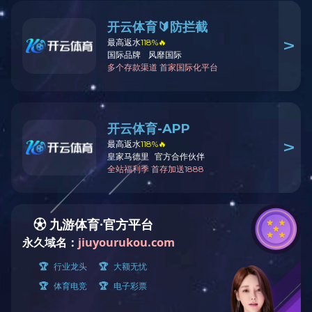
动臂
斗杆
铲斗
车厢
25T上车架
85T自卸车