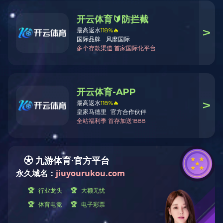
爱游戏首页安全技能知识培训暨2021年
版安全生产法宣讲
来源：爱游戏首页
时间：2021-07-21
浏览次数：
304
次
2021
年
7
月
11
日上午，江苏国润聘请安全专家自主开
展
安全技能知识培训和安全生产法宣讲。
安全是生产的前提，也是我们所有工作的基础
。
对于
我们所有企业来说，安全生产都是重中之重的工作，如何加
强我们企业的安全生产工作，首先要求我们企业所有员工能
够
充分
认识安全生产的重要性，其次是牢固树立安全生产的
责任意识
。只有安全，才是效益。