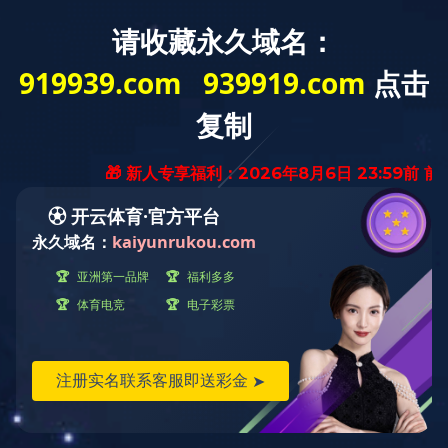
产品
Togg
navig
新闻中心
首页
>
新闻中心
>
公司新闻
公司新闻
行业动态