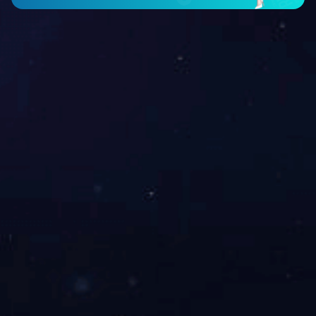
回顾历史，我们心潮澎湃；展望未来，我们豪情满怀。
明年我们将迎来公司成立10周年，同事们，让我们憧憬未
来，不忘初心，把满腔的爱国热情投入到实际工作中，同心
同德，励精图治，真抓实干，努力提升技术能力和管理水
平，全员参与，推进改善，确保安全生产、提升产品质量，
坚决完成生产任务，努力夺取新的订单，迎接新的挑战，为
我们祖国的社会主义现代化建设贡献新的力量。
上一篇：
组织党员和积极分子开展清明祭扫活动